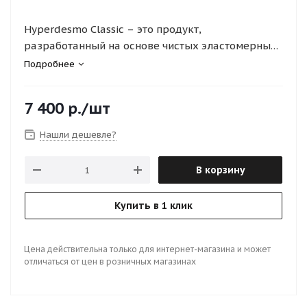
Hyperdesmo Classic – это продукт,
разработанный на основе чистых эластомерных
гидрофобных полиуретановых смол, которые
Подробнее
полимеризуются под воздействием влажности
воздуха. Это означает, что для отверждения
7 400
р.
/шт
материала не требуется дополнительных
катализаторов или сложных процедур
Нашли дешевле?
В корзину
Купить в 1 клик
Цена действительна только для интернет-магазина и может
отличаться от цен в розничных магазинах