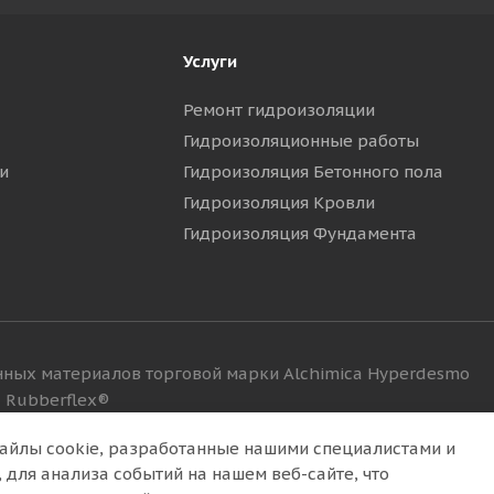
Услуги
Ремонт гидроизоляции
Гидроизоляционные работы
и
Гидроизоляция Бетонного пола
Гидроизоляция Кровли
Гидроизоляция Фундамента
ных материалов торговой марки Alchimica Hyperdesmo
 Rubberflex®
т справочный характер и не является публичной офертой, 
айлы cookie, разработанные нашими специалистами и
еские параметры (спецификация), цена и комплект постав
 для анализа событий на нашем веб-сайте, что