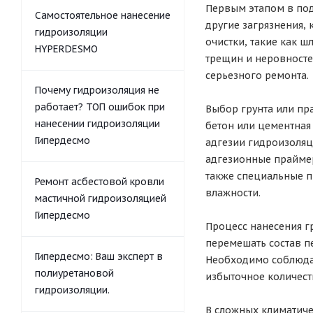
Первым этапом в под
Самостоятельное нанесение
другие загрязнения, 
гидроизоляции
очистки, такие как 
HYPERDESMO
трещин и неровносте
серьезного ремонта.
Почему гидроизоляция не
работает? ТОП ошибок при
Выбор грунта или пр
нанесении гидроизоляции
бетон или цементная
Гипердесмо
адгезии гидроизоляц
адгезионные прайме
также специальные 
Ремонт асбестовой кровли
влажности.
мастичной гидроизоляцией
Гипердесмо
Процесс нанесения г
перемешать состав п
Гипердесмо: Ваш эксперт в
Необходимо соблюдат
полиуретановой
избыточное количеств
гидроизоляции.
В сложных климатиче