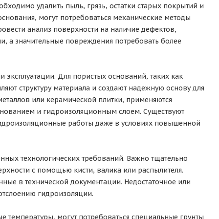
обходимо удалить пыль, грязь, остатки старых покрытий и
а основания, могут потребоваться механические методы
ровести анализ поверхности на наличие дефектов,
и, а значительные повреждения потребовать более
 эксплуатации. Для пористых оснований, таких как
ляют структуру материала и создают надежную основу для
металлов или керамической плитки, применяются
снованием и гидроизоляционным слоем. Существуют
идроизоляционные работы даже в условиях повышенной
енных технологических требований. Важно тщательно
рхности с помощью кисти, валика или распылителя.
ные в технической документации. Недостаточное или
 отслоению гидроизоляции.
ые температуры, могут потребоваться специальные грунты