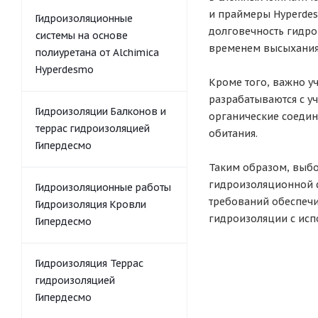
и праймеры Hyperdes
Гидроизоляционные
долговечность гидро
системы на основе
временем высыхания,
полиуретана от Alchimica
Hyperdesmo
Кроме того, важно у
разрабатываются с у
Гидроизоляции Балконов и
органические соедин
террас гидроизоляцией
обитания.
Гипердесмо
Таким образом, выбо
гидроизоляционной с
Гидроизоляционные работы
требований обеспечи
Гидроизоляция Кровли
гидроизоляции с исп
Гипердесмо
Гидроизоляция Террас
гидроизоляцией
Гипердесмо