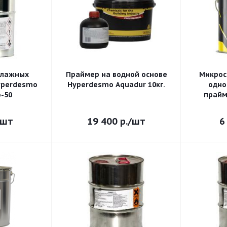
влажных
Праймер на водной основе
Микрос
Hyperdesmo Aquadur 10кг.
одно
-50
прайме
/шт
19 400
р.
/шт
6