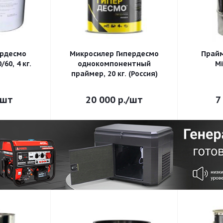
ердесмо
Микросилер Гипердесмо
Прай
60, 4 кг.
однокомпонентный
Mi
праймер, 20 кг. (Россия)
/шт
20 000
р.
/шт
7