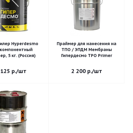
илер Hyperdesmo
Праймер для нанесения на
компонентный
ТПО / ЭПДМ Мембраны
р, 5 кг. (Россия)
Гипердесмо TPO Primer
 125
р.
/шт
2 200
р.
/шт