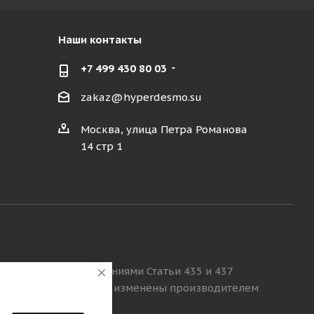
Наши контакты
+7 499 430 80 03
zakaz@hyperdesmo.su
Москва, улица Петра Романова
14 стр 1
определяемой положениями Статьи 435 и 437
ки товара могут быть изменены производителем