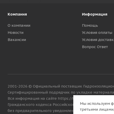
Компания
Информация
О компании
Помощь
Новости
Условия оплаты
Вакансии
Условия доставк
Вопрос Ответ
2001-2026 © Официальный поставщик Гидроизоляцион
Сертифицированный подрядчик по укладке материала
Вся информация на сайте https://hyperdesmo.su/ носи
Мы используем ф
Гражданского кодекса Российской Федерации. Технич
третьими лицами,
без предварительного уведомления.