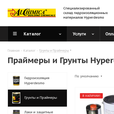
Специализированный
склад гидроизоляционных
материалов Hyperdesmo
Каталог
Услуги
Опл
Главная
-
Каталог
-
Грунты и Праймеры
Праймеры и Грунты Hype
По умолчанию
Гидроизоляция
Hyperdesmo
В НАЛИЧИИ!
Грунты и Праймеры
Лаки и защитные