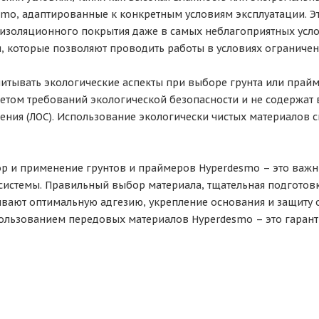
mo, адаптированные к конкретным условиям эксплуатации. Эт
изоляционного покрытия даже в самых неблагоприятных усло
 которые позволяют проводить работы в условиях ограничен
читывать экологические аспекты при выборе грунта или пра
четом требований экологической безопасности и не содержат 
ения (ЛОС). Использование экологически чистых материалов 
р и применение грунтов и праймеров Hyperdesmo – это важн
истемы. Правильный выбор материала, тщательная подготовк
вают оптимальную адгезию, укрепление основания и защиту о
ользованием передовых материалов Hyperdesmo – это гаранти