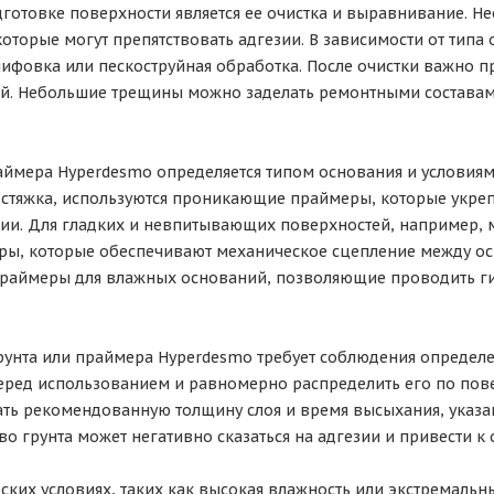
готовке поверхности является ее очистка и выравнивание. Не
которые могут препятствовать адгезии. В зависимости от тип
шлифовка или пескоструйная обработка. После очистки важно п
й. Небольшие трещины можно заделать ремонтными составам
аймера Hyperdesmo определяется типом основания и условиями
 стяжка, используются проникающие праймеры, которые укреп
ии. Для гладких и невпитывающих поверхностей, например, 
ры, которые обеспечивают механическое сцепление между о
праймеры для влажных оснований, позволяющие проводить г
рунта или праймера Hyperdesmo требует соблюдения определ
еред использованием и равномерно распределить его по пове
ь рекомендованную толщину слоя и время высыхания, указан
о грунта может негативно сказаться на адгезии и привести к
ских условиях, таких как высокая влажность или экстремальн