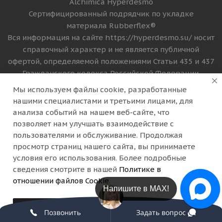
Alchimica Hyperdesmo
Сертифицированный подрядчик по укладке
материала Rubberflex®
Вся информация на сайте https://hyperdesmo.su/ носит
справочный характер и не является публичной
офертой, определяемой положениями Статьи 435 и 437
Гражданского кодекса Российской Федерации.
Технические параметры (спецификация), цена и
Мы используем файлы cookie, разработанные
комплект поставки товара могут быть изменены
нашими специалистами и третьими лицами, для
производителем без предварительного уведомления.
анализа событий на нашем веб-сайте, что
Уточняйте информацию у наших менеджеров по
позволяет нам улучшать взаимодействие с
телефону +74994308003
пользователями и обслуживание. Продолжая
просмотр страниц нашего сайта, вы принимаете
Версия для печати
условия его использования. Более подробные
сведения смотрите в нашей
Политике в
отношении файлов Cookie
.
Напишите в Telegram!
Принимаю
Позвонить
Задать вопрос