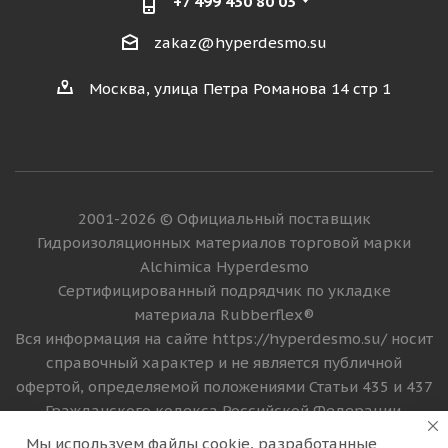
+7 499 430 80 03
zakaz@hyperdesmo.su
Москва, улица Петра Романова 14 стр 1
2001-2026 © Официальный поставщик
Гидроизоляционных материалов торговой марки
Alchimica Hyperdesmo
Сертифицированный подрядчик по укладке
материала Rubberflex®
Вся информация на сайте https://hyperdesmo.su/ носит
справочный характер и не является публичной
офертой, определяемой положениями Статьи 435 и 437
Гражданского кодекса Российской Федерации.
Технические параметры (спецификация), цена и
Мы используем файлы cookie, разработанные