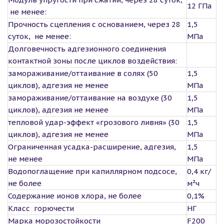
12 ГПа
не менее:
Прочность сцепления с основанием, через 28
1,5
суток, не менее:
МПа
Долговечность адгезионного соединения
контактной зоны после циклов воздействия:
замораживание/оттаивание в солях (50
1,5
циклов), адгезия не менее
МПа
замораживание/оттаивание на воздухе (30
1,5
циклов), адгезия не менее
МПа
тепловой удар-эффект «грозового ливня» (30
1,5
циклов), адгезия не менее
МПа
Ограниченная усадка-расширение, адгезия,
1,5
не менее
МПа
Водопоглащение при капиллярном подсосе,
0,4 кг/
не более
м²ч
Содержание ионов хлора, не более
0,1%
Класс горючести
НГ
Марка морозостойкости
F200