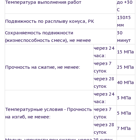
Температура выполнения работ
до +30
С
130±5
Подвижность по расплыву конуса, РК
мм
Сохраняемость подвижности
30
(жизнеспособность смеси), не менее
минут
через 24
15 МПа
часа:
через 7
Прочность на сжатие, не менее:
25 МПа
суток
через 28
40 МПа
суток
через 24
3 МПа
часа:
Температурные условия - Прочность
через 7
5 МПа
на изгиб, не менее:
суток
через 28
7 МПа
суток
Модуль упругости при сжатии, через 28 суток,