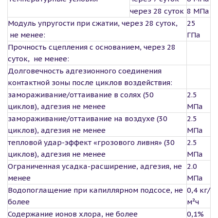
через 28 суток
8 МПа
Модуль упругости при сжатии, через 28 суток,
25
не менее:
ГПа
Прочность сцепления с основанием, через 28
суток, не менее:
Долговечность адгезионного соединения
контактной зоны после циклов воздействия:
замораживание/оттаивание в солях (50
2.5
циклов), адгезия не менее
МПа
замораживание/оттаивание на воздухе (30
2.5
циклов), адгезия не менее
МПа
тепловой удар-эффект «грозового ливня» (30
2.5
циклов), адгезия не менее
МПа
Ограниченная усадка-расширение, адгезия, не
2.0
менее
МПа
Водопоглащение при капиллярном подсосе, не
0,4 кг/
более
м²ч
Содержание ионов хлора, не более
0,1%