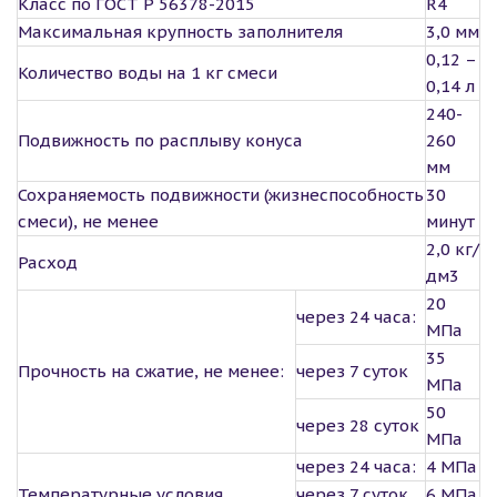
Класс по ГОСТ Р 56378-2015
R4
Максимальная крупность заполнителя
3,0 мм
0,12 –
Количество воды на 1 кг смеси
0,14 л
240-
Подвижность по расплыву конуса
260
мм
Сохраняемость подвижности (жизнеспособность
30
смеси), не менее
минут
2,0 кг/
Расход
дм3
20
через 24 часа:
МПа
35
Прочность на сжатие, не менее:
через 7 суток
МПа
50
через 28 суток
МПа
через 24 часа:
4 МПа
Температурные условия
через 7 суток
6 МПа