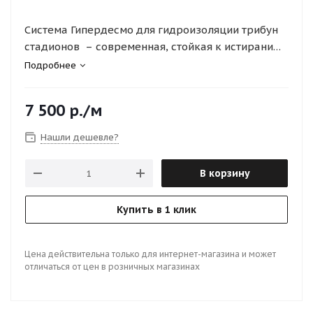
Система Гипердесмо для гидроизоляции трибун
стадионов – современная, стойкая к истиранию
и ультрафиолетовому излучению система
Подробнее
устройства бесшовной гидроизоляции трибун
стадионов, открытых паркингов, лестничных
7 500
р.
/м
маршей и пр.
Нашли дешевле?
В корзину
Купить в 1 клик
Цена действительна только для интернет-магазина и может
отличаться от цен в розничных магазинах