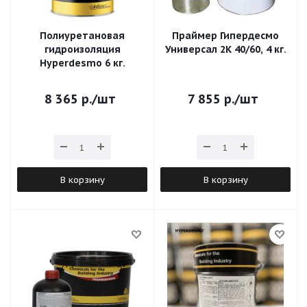
Полиуретановая
Праймер Гипердесмо
гидроизоляция
Универсал 2К 40/60, 4 кг.
Hyperdesmo 6 кг.
8 365
р.
/шт
7 855
р.
/шт
В корзину
В корзину