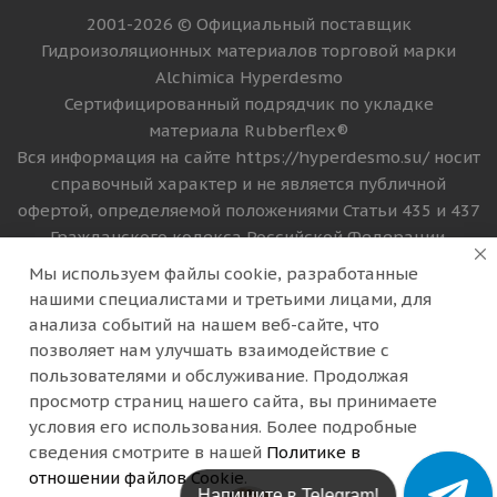
2001-2026 © Официальный поставщик
Гидроизоляционных материалов торговой марки
Alchimica Hyperdesmo
Сертифицированный подрядчик по укладке
материала Rubberflex®
Вся информация на сайте https://hyperdesmo.su/ носит
справочный характер и не является публичной
офертой, определяемой положениями Статьи 435 и 437
Гражданского кодекса Российской Федерации.
Технические параметры (спецификация), цена и
Мы используем файлы cookie, разработанные
комплект поставки товара могут быть изменены
нашими специалистами и третьими лицами, для
производителем без предварительного уведомления.
анализа событий на нашем веб-сайте, что
Уточняйте информацию у наших менеджеров по
позволяет нам улучшать взаимодействие с
телефону +74994308003
пользователями и обслуживание. Продолжая
просмотр страниц нашего сайта, вы принимаете
Версия для печати
условия его использования. Более подробные
сведения смотрите в нашей
Политике в
отношении файлов Cookie
.
Напишите в Telegram!