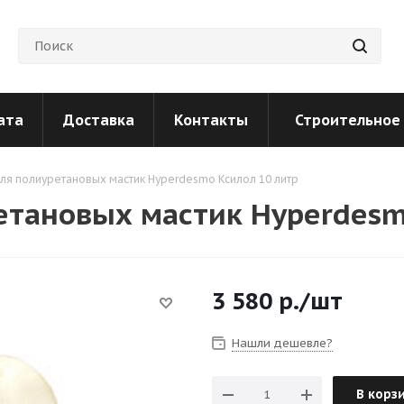
ата
Доставка
Контакты
Строительное
для полиуретановых мастик Hyperdesmo Ксилол 10 литр
етановых мастик Hyperdesm
3 580
р.
/шт
Нашли дешевле?
В корз