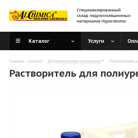
Специализированный
склад гидроизоляционных
материалов Hyperdesmo
Каталог
Услуги
Опл
Главная
-
Каталог
-
Дополнительные материалы
-
Растворитель 
Растворитель для полиур