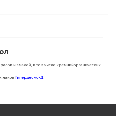
лол
красок и эмалей, в том числе кремнийорганических
х лаков
Гипердесмо-Д
.