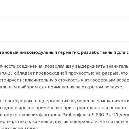
ановый низкомодульный герметик, разработанный для с
ичность соединения, позволяя шву выдерживать значител
U-25 обладает превосходной прочностью на разрыв, что 
нстрирует исключительную стойкость к атмосферным возде
деальным выбором для применения на открытом воздухе.
 в конструкциях, подвергающихся умеренным механическим
находит широкое применение при строительстве и ремонт
ащиту от внешних факторов. Рабберфлекс® PRO PU-25 де
кирпич, стекло, камень и другие поверхности, что позволя
 и экономя время.