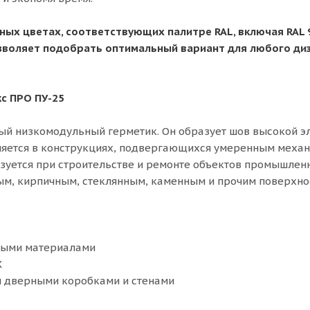
ых цветах, соответствующих палитре RAL, включая RAL 901
о позволяет подобрать оптимальный вариант для любого д
с ПРО ПУ-25
й низкомодульный герметик. Он образует шов высокой эл
няется в конструкциях, подвергающихся умеренным механи
льзуется при строительстве и ремонте объектов промышлен
ым, кирпичным, стеклянным, каменным и прочим поверхнос
ными материалами
Х
 дверными коробками и стенами