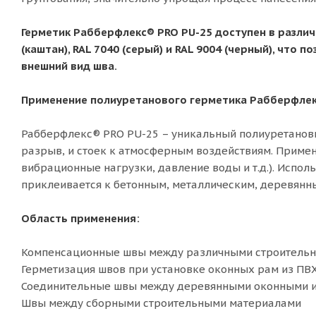
Герметик Рабберфлекс® PRO PU-25 доступен в различн
(каштан), RAL 7040 (серый) и RAL 9004 (черный), чт
внешний вид шва.
Применение полиуретанового герметика Рабберфлек
Рабберфлекс® PRO PU-25 – уникальный полиуретановы
разрыв, и стоек к атмосферным воздействиям. Приме
вибрационные нагрузки, давление воды и т.д.). Испо
приклеивается к бетонным, металлическим, деревянн
Область применения:
Компенсационные швы между различными строитель
Герметизация швов при установке оконных рам из ПВ
Соединительные швы между деревянными оконными и
Швы между сборными строительными материалами