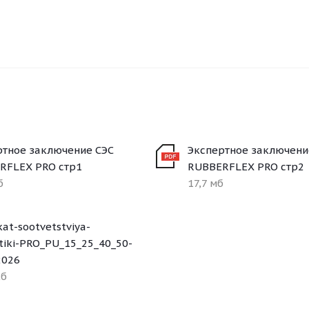
ртное заключение СЭС
Экспертное заключени
RFLEX PRO стр1
RUBBERFLEX PRO стр2
б
17,7 мб
ikat-sootvetstviya-
iki-PRO_PU_15_25_40_50-
2026
кб