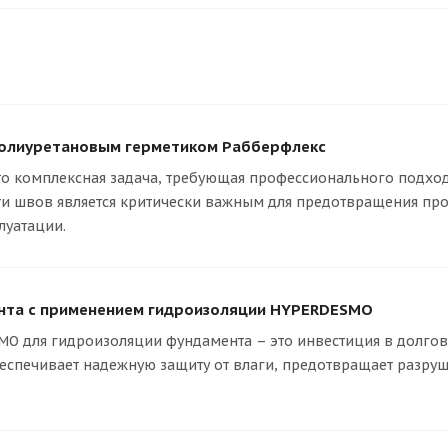
полиуретановым герметиком Рабберфлекс
то комплексная задача, требующая профессионального подхо
и швов является критически важным для предотвращения прон
луатации.
нта с применением гидроизоляции HYPERDESMO
 для гидроизоляции фундамента – это инвестиция в долгове
спечивает надежную защиту от влаги, предотвращает разруш