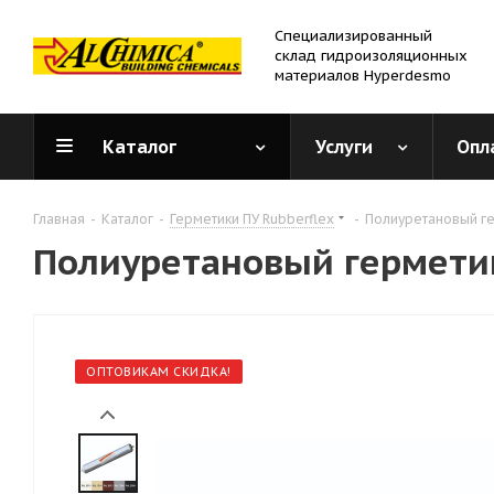
Специализированный
склад гидроизоляционных
материалов Hyperdesmo
Каталог
Услуги
Опл
Главная
-
Каталог
-
Герметики ПУ Rubberflex
-
Полиуретановый ге
Полиуретановый герметик
ОПТОВИКАМ СКИДКА!