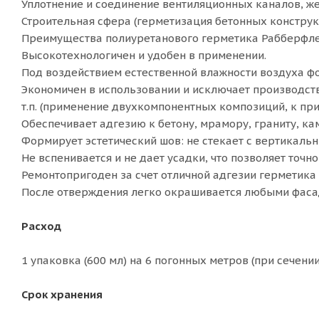
Уплотнение и соединение вентиляционных каналов, жел
Строительная сфера (герметизация бетонных конструк
Преимущества полиуретанового герметика Рабберфле
Высокотехнологичен и удобен в применении.
Под воздействием естественной влажности воздуха ф
Экономичен в использовании и исключает производст
т.п. (применение двухкомпонентных композиций, к пр
Обеспечивает адгезию к бетону, мрамору, граниту, ка
Формирует эстетический шов: не стекает с вертикаль
Не вспенивается и не дает усадки, что позволяет точн
Ремонтопригоден за счет отличной адгезии герметика 
После отверждения легко окрашивается любыми фасад
Расход
1 упаковка (600 мл) на 6 погонных метров (при сечении
Срок хранения