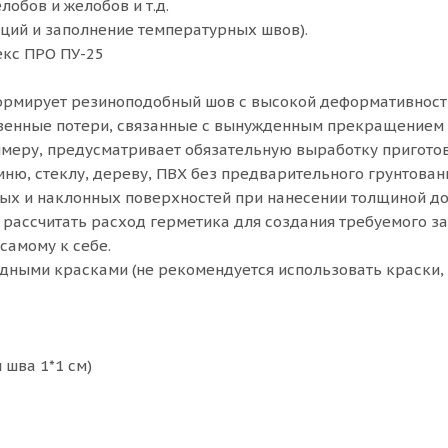
обов и желобов и т.д.
ций и заполнение температурных швов).
кс ПРО ПУ-25
ормируeт резиноподобный шов с высокой деформативност
венные потери, связанные с вынужденным прекращением р
имеру, предусматривает обязательную выработку приготов
мню, стеклу, дереву, ПВХ без предварительного грунтован
ных и наклонных поверхностей при нанесении толщиной до 
о рассчитать расход герметика для создания требуемого з
самому к себе.
ными красками (не рекомендуется использовать краски,
 шва 1*1 см)