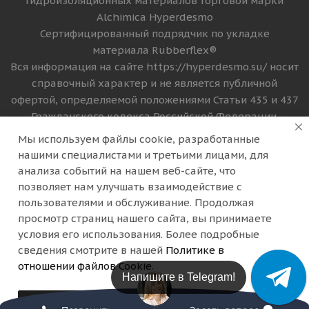
Гидроизоляционных материалов торговой марки
Alchimica Hyperdesmo
Сертифицированный подрядчик по укладке
материала Rubberflex®
Вся информация на сайте https://hyperdesmo.su/ носит
справочный характер и не является публичной
офертой, определяемой положениями Статьи 435 и 437
Гражданского кодекса Российской Федерации.
Технические параметры (спецификация), цена и
Мы используем файлы cookie, разработанные
комплект поставки товара могут быть изменены
нашими специалистами и третьими лицами, для
производителем без предварительного уведомления.
анализа событий на нашем веб-сайте, что
Уточняйте информацию у наших менеджеров по
позволяет нам улучшать взаимодействие с
телефону +74994308003
пользователями и обслуживание. Продолжая
просмотр страниц нашего сайта, вы принимаете
Версия для печати
условия его использования. Более подробные
сведения смотрите в нашей
Политике в
отношении файлов Cookie
.
Напишите в Telegram!
Принимаю