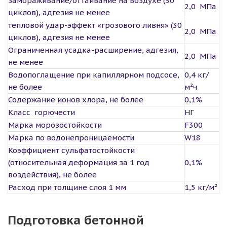
замораживание/оттаивание на воздухе (30
2,0 МПа
циклов), адгезия не менее
тепловой удар-эффект «грозового ливня» (30
2,0 МПа
циклов), адгезия не менее
Ограниченная усадка-расширение, адгезия,
2,0 МПа
не менее
Водопоглащение при капиллярном подсосе,
0,4 кг/
не более
м²ч
Содержание ионов хлора, не более
0,1%
Класс горючести
НГ
Марка морозостойкости
F300
Марка по водонепроницаемости
W18
Коэффициент сульфатостойкости
(относительная деформация за 1 год
0,1%
воздействия), не более
Расход при толщине слоя 1 мм
1,5 кг/м²
Подготовка бетонной